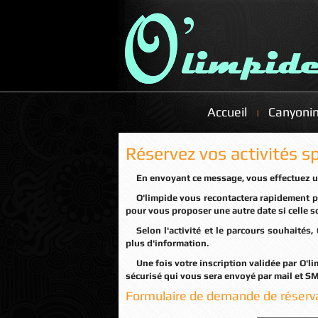
Accueil
Canyoni
Réservez vos activités s
En envoyant ce message, vous effectuez 
O'limpide vous recontactera rapidement pour vous confirmer votre inscription sur les plannings, ou
pour vous proposer une autre date si celle s
Selon l'activité et le parcours souhaités, O'limpide pourra vous recontacter afin de vous demander
plus d'information.
Une fois votre inscription validée par O'limpide, vous pourrez confirmer votre réservation via un lien
sécurisé qui vous sera envoyé par mail et S
Formulaire de demande de réserva