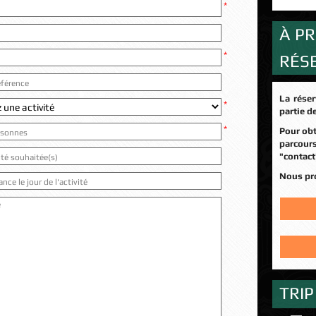
À PR
RÉS
La réservation en ligne n'est possible que sur une
partie d
Pour obtenir des infos sur d'autres dates et d'autres
parcou
"contact
Nous p
TRIP