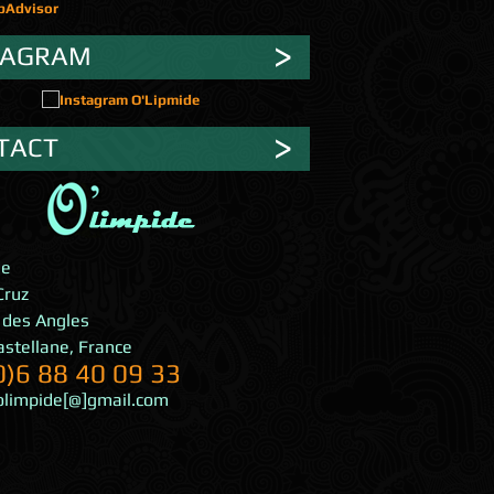
TAGRAM
TACT
de
Cruz
 des Angles
astellane
,
France
0)6 88 40 09 33
olimpide[@]gmail.com