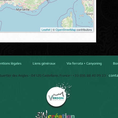
Leaflet
| ©
OpenStreetMap
contributors
ntions légales
Liens généraux
Via ferrata + Canyoning
Bo
conta
Quartier des Angles
-
04120
Castellane
,
France
-
+33 (0)6 88 40 09 33
-