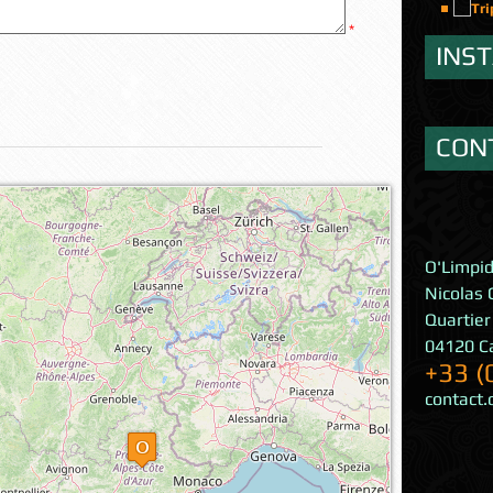
INS
CON
 la carte...
O'Limpi
Nicolas 
Quartier
04120
C
+33 (
contact.