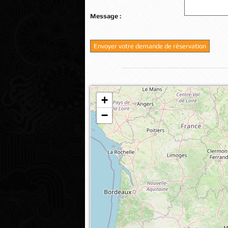
Message :
+
Veuillez patienter pendant le chargement de
−