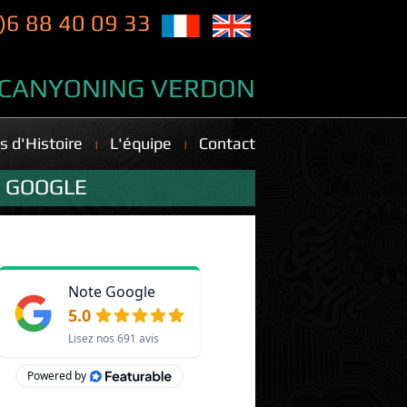
)6 88 40 09 33
CANYONING VERDON
s d'Histoire
L'équipe
Contact
 VÉSUBIE
S
S GOOGLE