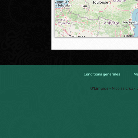
Conditions générales
Me
O'Limpide
-
Nicolas Cruz
-