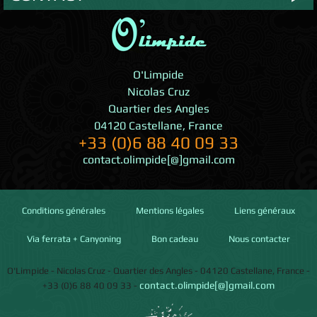
O'Limpide
Nicolas Cruz
Quartier des Angles
04120
Castellane
,
France
+33 (0)6 88 40 09 33
contact.olimpide[@]gmail.com
Conditions générales
Mentions légales
Liens généraux
Via ferrata + Canyoning
Bon cadeau
Nous contacter
O'Limpide
-
Nicolas Cruz
-
Quartier des Angles
-
04120
Castellane
,
France
-
contact.olimpide[@]gmail.com
+33 (0)6 88 40 09 33
-