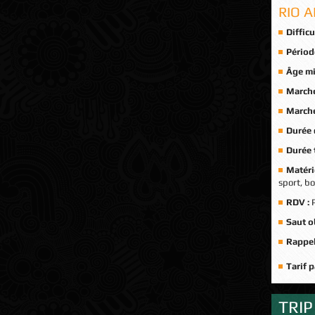
RIO 
Difficu
Périod
Âge m
Marche
Marche
Durée d
Durée 
Matérie
sport, bo
RDV :
Saut o
Rappel
Tarif 
TRIP