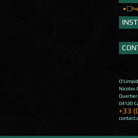
INS
CON
O'Limpi
Nicolas 
Quartier
04120
C
+33 (
contact.