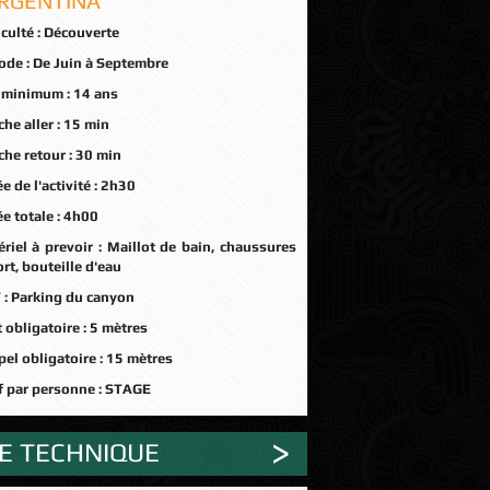
ARGENTINA
iculté :
Découverte
ode :
De Juin à Septembre
 minimum :
14 ans
he aller :
15 min
he retour :
30 min
e de l'activité :
2h30
e totale :
4h00
riel à prevoir :
Maillot de bain, chaussures
rt, bouteille d'eau
 :
Parking du canyon
 obligatoire :
5 mètres
el obligatoire :
15 mètres
f par personne :
STAGE
HE TECHNIQUE