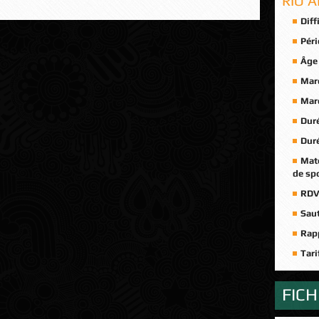
RIO 
Diff
Péri
Âge
Marc
Marc
Duré
Duré
Maté
de spo
RDV
Saut
Rapp
Tari
FIC