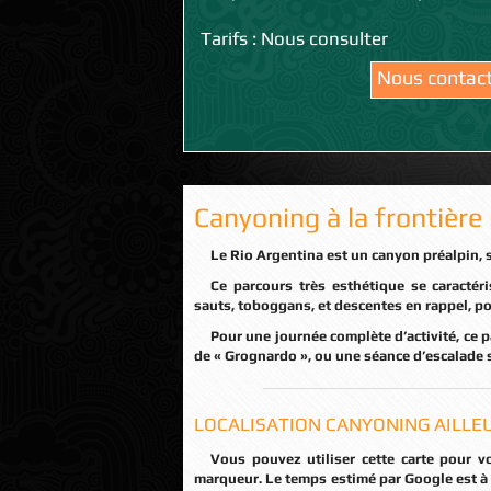
Tarifs : Nous consulter
Nous contac
Canyoning à la frontière 
Le Rio Argentina est un canyon préalpin, 
Ce parcours très esthétique se caractérise par une O’limpide, dans un cadre féérique. Quelques
sauts, toboggans, et descentes en rappel, p
Pour une journée complète d’activité, ce parcours s’enchaine parfaitement avec son voisin le canyon
de « Grognardo », ou une séance d’escalade 
LOCALISATION CANYONING AILLEU
Vous pouvez utiliser cette carte pour vous repérer et calculer votre itinéraire en cliquant sur le
marqueur. Le temps estimé par Google est à 