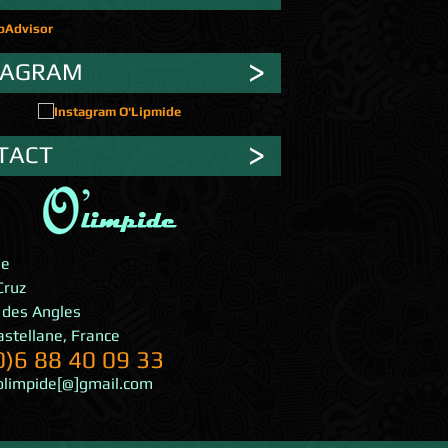
TAGRAM
TACT
de
Cruz
 des Angles
astellane
,
France
0)6 88 40 09 33
olimpide[@]gmail.com