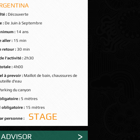
ARGENTINA
lté :
Découverte
e :
De Juin à Septembre
inimum :
14 ans
 aller :
15 min
 retour :
30 min
e l'activité :
2h30
totale :
4h00
l à prevoir :
Maillot de bain, chaussures de
uteille d'eau
Parking du canyon
bligatoire :
5 mètres
 obligatoire :
15 mètres
STAGE
par personne :
 ADVISOR