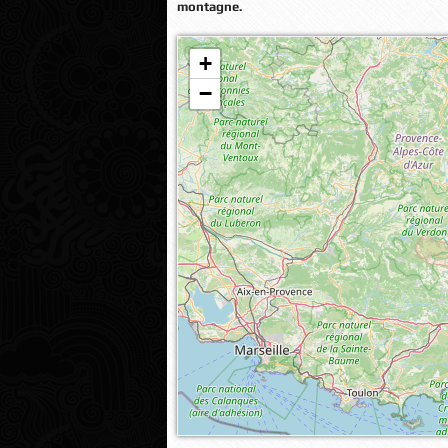
montagne.
+
Veuillez patienter pendant le chargement de
−