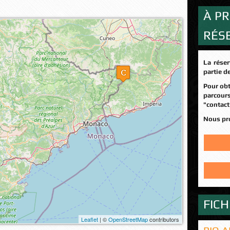
À PR
RÉS
 la carte...
La réservation en ligne n'est possible que sur une
partie d
Pour obtenir des infos sur d'autres dates et d'autres
parcou
"contact
Nous p
FIC
Leaflet
| ©
OpenStreetMap
contributors