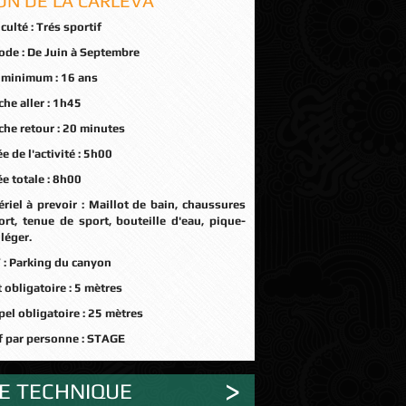
ON DE LA CARLEVA
iculté :
Trés sportif
ode :
De Juin à Septembre
 minimum :
16 ans
he aller :
1h45
he retour :
20 minutes
e de l'activité :
5h00
e totale :
8h00
riel à prevoir :
Maillot de bain, chaussures
ort, tenue de sport, bouteille d'eau, pique-
léger.
 :
Parking du canyon
 obligatoire :
5 mètres
el obligatoire :
25 mètres
f par personne :
STAGE
HE TECHNIQUE