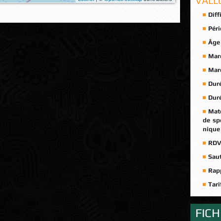
VALL
Diff
Péri
Âge
Marc
Marc
Duré
Duré
Maté
de sp
nique 
RDV
Saut
Rapp
Tari
FIC