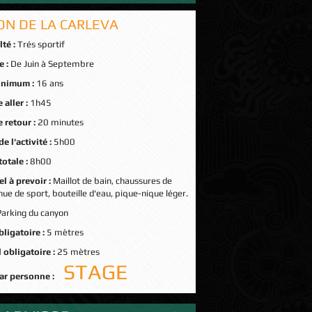
ON DE LA CARLEVA
lté :
Trés sportif
e :
De Juin à Septembre
inimum :
16 ans
 aller :
1h45
 retour :
20 minutes
e l'activité :
5h00
totale :
8h00
l à prevoir :
Maillot de bain, chaussures de
nue de sport, bouteille d'eau, pique-nique léger.
Parking du canyon
bligatoire :
5 mètres
 obligatoire :
25 mètres
STAGE
par personne :