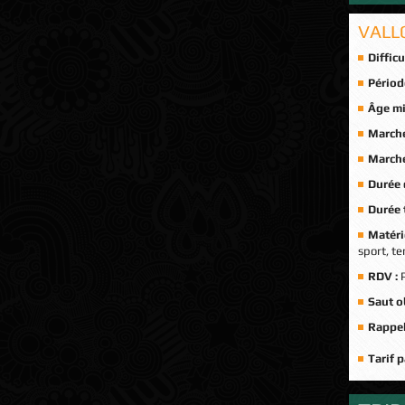
VALL
Difficu
Périod
Âge m
Marche
Marche
Durée d
Durée 
Matérie
sport, te
RDV :
Saut o
Rappel
Tarif 