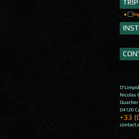
TRIP
INS
CON
O'Limpi
Nicolas 
Quartier
04120
C
+33 (
contact.