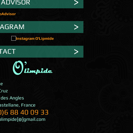
 ADVISOR
TAGRAM
TACT
de
Cruz
 des Angles
astellane
,
France
0)6 88 40 09 33
olimpide[@]gmail.com