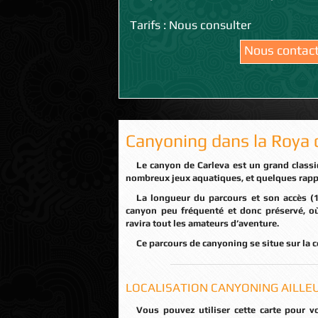
Tarifs : Nous consulter
Nous contac
Canyoning dans la Roya d
Le canyon de Carleva est un grand classique de la vallée de la Roya. Ce parcours est varié, avec de
nombreux jeux aquatiques, et quelques rappe
La longueur du parcours et son accès (1h45 de marche d’approche+ 5h de descente) en font un
canyon peu fréquenté et donc préservé, où
ravira tout les amateurs d’aventure.
Ce parcours de canyoning se situe sur la 
LOCALISATION CANYONING AILLEU
Vous pouvez utiliser cette carte pour vous repérer et calculer votre itinéraire en cliquant sur le