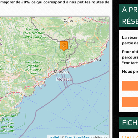
majorer de 20%, ce qui correspond à nos petites routes de
À PR
RÉS
 la carte...
La réservation en ligne n'est possible que sur une
partie d
Pour obtenir des infos sur d'autres dates et d'autres
parcou
"contact
Nous p
FIC
Leaflet
| ©
OpenStreetMap
contributors