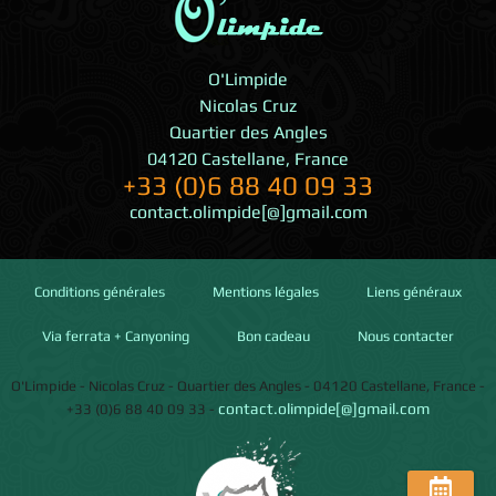
O'Limpide
Nicolas Cruz
Quartier des Angles
04120
Castellane
,
France
+33 (0)6 88 40 09 33
contact.olimpide[@]gmail.com
Conditions générales
Mentions légales
Liens généraux
Via ferrata + Canyoning
Bon cadeau
Nous contacter
O'Limpide
-
Nicolas Cruz
-
Quartier des Angles
-
04120
Castellane
,
France
-
contact.olimpide[@]gmail.com
+33 (0)6 88 40 09 33
-