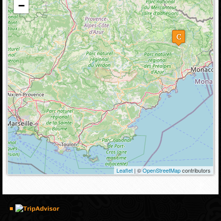
−
Leaflet
| ©
OpenStreetMap
contributors