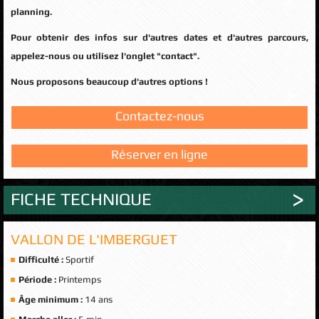
planning.
Pour obtenir des infos sur d'autres dates et d'autres parcours,
appelez-nous ou utilisez l'onglet "contact".
Nous proposons beaucoup d'autres options !
Contactez-nous
Réserver en ligne
FICHE TECHNIQUE
VALLON DE L'IMBERGUET
Difficulté :
Sportif
Période :
Printemps
Âge minimum :
14 ans