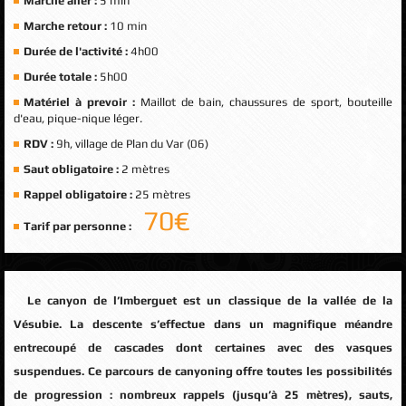
Marche aller :
5 min
Marche retour :
10 min
Durée de l'activité :
4h00
Durée totale :
5h00
Matériel à prevoir :
Maillot de bain, chaussures de sport, bouteille
d'eau, pique-nique léger.
RDV :
9h, village de Plan du Var (06)
Saut obligatoire :
2 mètres
Rappel obligatoire :
25 mètres
70
€
Tarif par personne :
Le canyon de l’Imberguet est un classique de la vallée de la
Vésubie. La descente s’effectue dans un magnifique méandre
entrecoupé de cascades dont certaines avec des vasques
suspendues. Ce parcours de canyoning offre toutes les possibilités
de progression : nombreux rappels (jusqu’à 25 mètres), sauts,